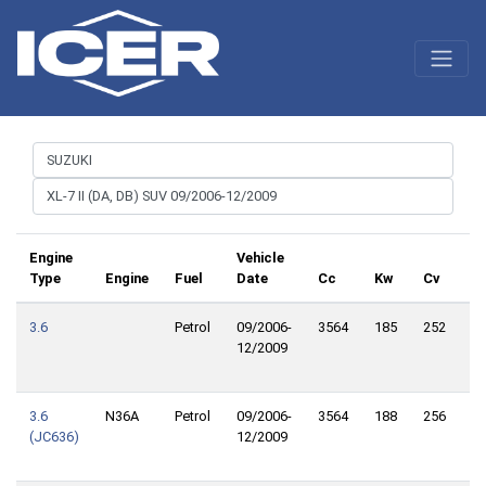
Engine
Vehicle
Type
Engine
Fuel
Date
Cc
Kw
Cv
T
3.6
Petrol
09/2006-
3564
185
252
Fr
12/2009
W
Dr
3.6
N36A
Petrol
09/2006-
3564
188
256
Fr
(JC636)
12/2009
W
Dr