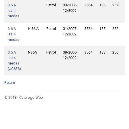
3.6 A
Petrol
09/2006-
3564
185
252
Fr
las 4
12/2009
W
ruedas
Dr
3.6 A
H 36 A
Petrol
01/2007-
3564
185
252
Al
las 4
12/2009
Dr
ruedas
3.6 A
N36A
Petrol
09/2006-
3564
188
256
Al
las 4
12/2009
Dr
ruedas
(JC636)
Return
© 2018 - Catalogo Web